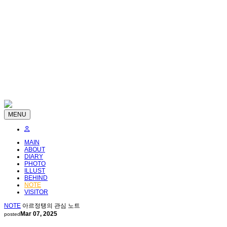
MENU
MAIN
ABOUT
DIARY
PHOTO
ILLUST
BEHIND
NOTE
VISITOR
NOTE
아르정탱의 관심 노트
Mar 07, 2025
posted