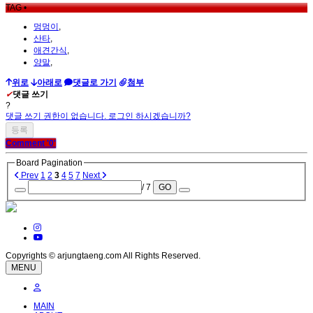
TAG •
멍멍이
,
산타
,
애견간식
,
양말
,
위로
아래로
댓글로 가기
첨부
✔
댓글 쓰기
?
댓글 쓰기 권한이 없습니다. 로그인 하시겠습니까?
Comment
'0'
Board Pagination
Prev
1
2
3
4
5
7
Next
/ 7
GO
Copyrights © arjungtaeng.com All Rights Reserved.
MENU
MAIN