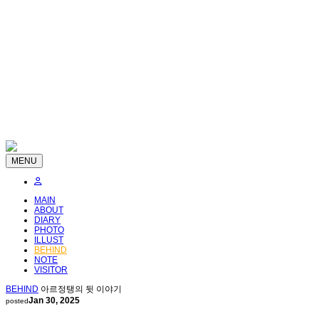
MENU
MAIN
ABOUT
DIARY
PHOTO
ILLUST
BEHIND
NOTE
VISITOR
BEHIND
아르정탱의 뒷 이야기
Jan 30, 2025
posted